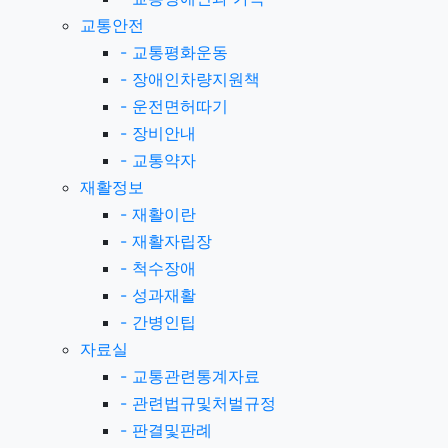
교통안전
-
교통평화운동
-
장애인차량지원책
-
운전면허따기
-
장비안내
-
교통약자
재활정보
-
재활이란
-
재활자립장
-
척수장애
-
성과재활
-
간병인팁
자료실
-
교통관련통계자료
-
관련법규및처벌규정
-
판결및판례